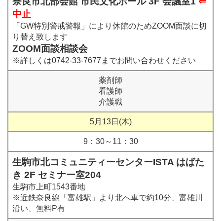
奈良市北部会館 市民文化ホール 3F 会議室1
⇐
中止
「GW特別警戒警報」により休館のためZOOM面談に切
り替え致します
ZOOM面談相談会
※詳しくは0742-33-7677までお問い合わせください
薬剤師
看護師
介護職
5月13日(木)
9：30～11：30
生駒市北コミュニティーセンターISTA はばた
き 2F セミナー室204
生駒市上町1543番地
※近鉄奈良線「富雄駅」より北へ車で約10分、富雄川
沿い、無料P有