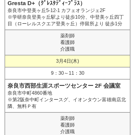
Gresta D+（ｸﾞﾚｽﾀﾃﾞｨｰﾌﾟﾗｽ）
奈良市中登美ヶ丘5-12-1 カフェオランジェ2F
※学研奈良登美ヶ丘駅より徒歩10分、中登美ヶ丘四丁
目（ローレルスクエア登美ヶ丘）停留所より 徒歩1分
薬剤師
看護師
介護職
3月4日(木)
9：30～11：30
奈良市西部生涯スポーツセンター 2F 会議室
奈良市中町4860番地
※第2阪奈中町インタースグ、イオンタウン富雄南店北
隣、無料Ｐ有
薬剤師
看護師
介護職