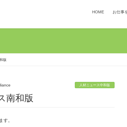
HOME
お仕事
南和版
lliance
人材ニュース中和版
ース南和版
ます。