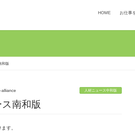
HOME
お仕事
南和版
j-alliance
人材ニュース中和版
ュース南和版
けます。