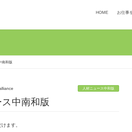
HOME
お仕事
中南和版
-alliance
人材ニュース中和版
ュース中南和版
だけます。