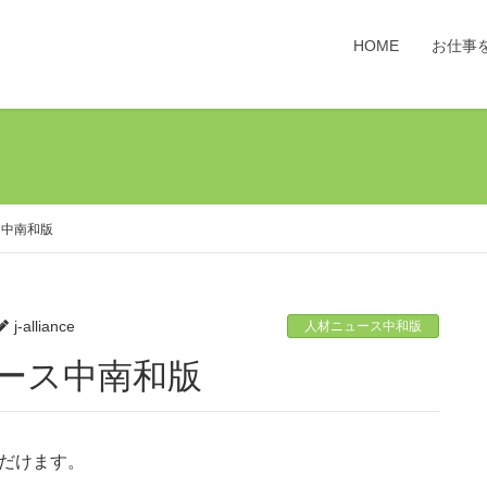
HOME
お仕事
ス中南和版
j-alliance
人材ニュース中和版
ニュース中南和版
ただけます。